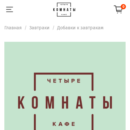
0
Главная
Завтраки
Добавки к завтракам